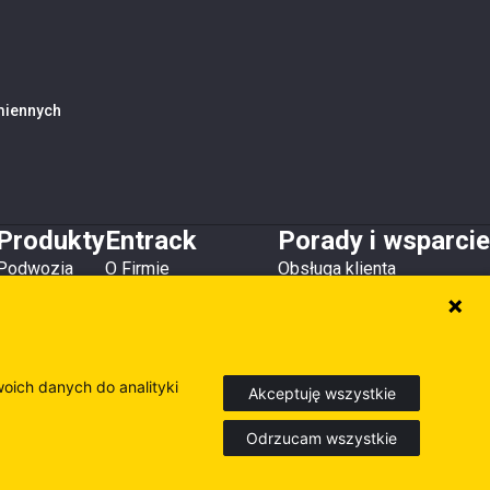
amiennych
Produkty
Entrack
Porady i wsparcie
Podwozia
O Firmie
Obsługa klienta
Zęby i osłony
Kontakt
Do pobrania
Lemiesze
Magazyny i lokalizacje
Poradniki
Osprzęt
Inne produkty
woich danych do analityki
Akceptuję wszystkie
Odrzucam wszystkie
Europe
Sweden
Finland
dź nasze inne strony internetowe