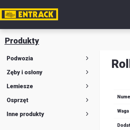
Moje k
Produkty
Produkt
Podwozia
Rol
Wybór
Zęby i osłony
produkt
Kontakt
Lemiesze
Magazyn
Nume
Osprzęt
i
Waga
Inne produkty
lokalizac
Dodat