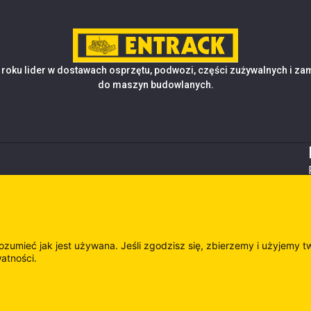
roku lider w dostawach osprzętu, podwozi, części zużywalnych i z
do maszyn budowlanych.
rozumieć jak jest używana. Jeśli zgodzisz się, zbierzemy i użyjemy t
watności.
es
Odwie