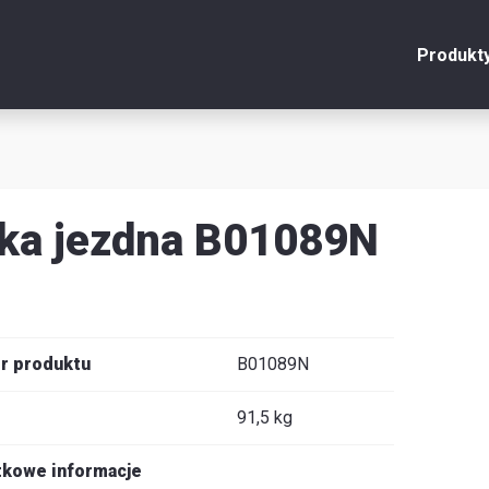
Produkt
onto
Zamknij
y
ka jezdna B01089N
u
y
r produktu
B01089N
91,5 kg
je
kowe informacje