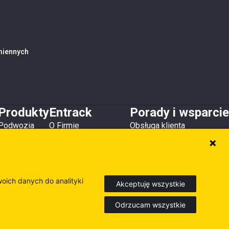
amiennych
Produkty
Entrack
Porady i wsparcie
Podwozia
O Firmie
Obsługa klienta
Zęby i osłony
Kontakt
Do pobrania
Lemiesze
Magazyny i lokalizacje
Poradniki
Osprzęt
Inne produkty
woich danych do analityki
Akceptuję wszystkie
Odrzucam wszystkie
Europe
Sweden
Finland
dź nasze inne strony internetowe