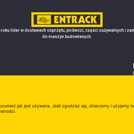
roku lider w dostawach osprzętu, podwozi, części zużywalnych i z
do maszyn budowlanych.
rozumieć jak jest używana. Jeśli zgodzisz się, zbierzemy i użyjemy t
watności.
es
Odwie