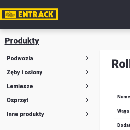
Moje k
Produkty
Produkt
Podwozia
Rol
Wybór
Zęby i osłony
produkt
Kontakt
Lemiesze
Magazyn
Nume
Osprzęt
i
Waga
Inne produkty
lokalizac
Dodat