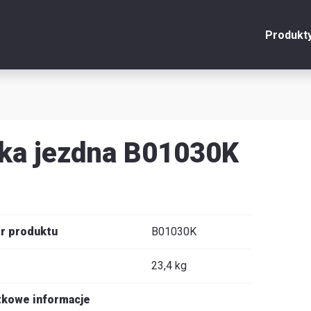
Produkt
onto
Zamknij
y
ka jezdna B01030K
u
y
r produktu
B01030K
23,4 kg
je
kowe informacje