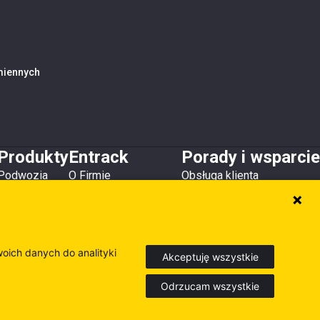
amiennych
Produkty
Entrack
Porady i wsparcie
Podwozia
O Firmie
Obsługa klienta
Zęby i osłony
Kontakt
Do pobrania
Lemiesze
Magazyny i lokalizacje
Poradniki
Osprzęt
Inne produkty
woich danych do analityki
Akceptuję wszystkie
Odrzucam wszystkie
Europe
Sweden
Finland
dź nasze inne strony internetowe