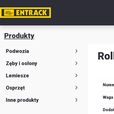
Moje k
Produkty
Produkt
Podwozia
Rol
Wybór
Zęby i osłony
produkt
Kontakt
Lemiesze
Magazyn
Nume
Osprzęt
i
Waga
Inne produkty
lokalizac
Dodat