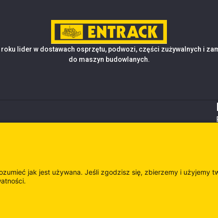
roku lider w dostawach osprzętu, podwozi, części zużywalnych i z
do maszyn budowlanych.
rozumieć jak jest używana. Jeśli zgodzisz się, zbierzemy i użyjemy t
watności.
es
Odwie