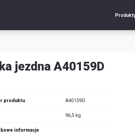
Produkt
onto
Zamknij
y
ka jezdna A40159D
u
y
r produktu
A40159D
96,5 kg
je
kowe informacje