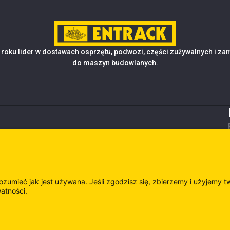
roku lider w dostawach osprzętu, podwozi, części zużywalnych i z
do maszyn budowlanych.
rozumieć jak jest używana. Jeśli zgodzisz się, zbierzemy i użyjemy t
watności.
es
Odwie