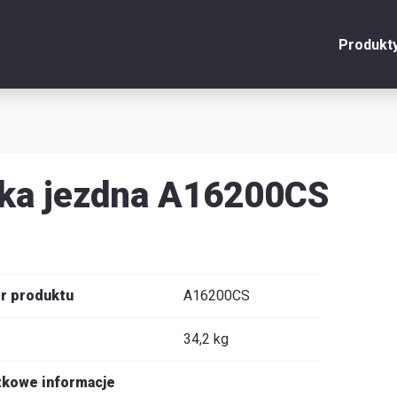
Produkt
onto
Zamknij
y
ka jezdna A16200CS
u
y
r produktu
A16200CS
34,2 kg
je
kowe informacje