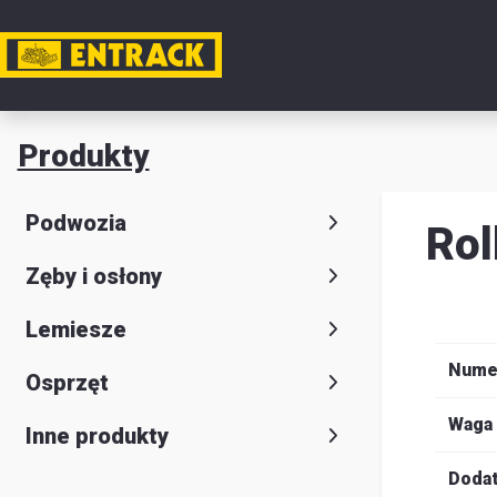
Moje k
Produkty
Produkt
Podwozia
Rol
Wybór
Zęby i osłony
produkt
Kontakt
Lemiesze
Magazyn
Nume
Osprzęt
i
Waga
Inne produkty
lokalizac
Dodat