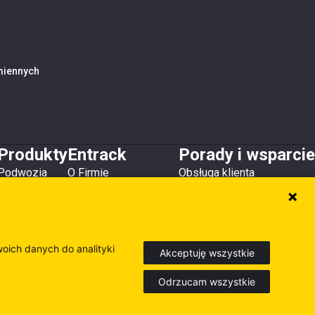
amiennych
Produkty
Entrack
Porady i wsparcie
Podwozia
O Firmie
Obsługa klienta
Zęby i osłony
Kontakt
Do pobrania
Lemiesze
Magazyny i lokalizacje
Poradniki
Osprzęt
Inne produkty
woich danych do analityki
Akceptuję wszystkie
Odrzucam wszystkie
Europe
Sweden
Finland
dź nasze inne strony internetowe