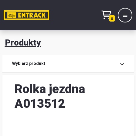
0
Produkty
Prod
Wybierz produkt
Wy
Rolka jezdna
pro
Kont
A013512
Mag
i