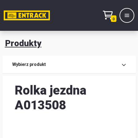
0
Produkty
Prod
Wybierz produkt
Wy
Rolka jezdna
pro
Kont
A013508
Mag
i