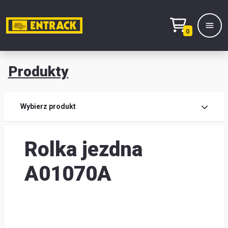
0
Produkty
Prod
Wybierz produkt
Wy
Rolka jezdna
pro
Kont
A01070A
Mag
i