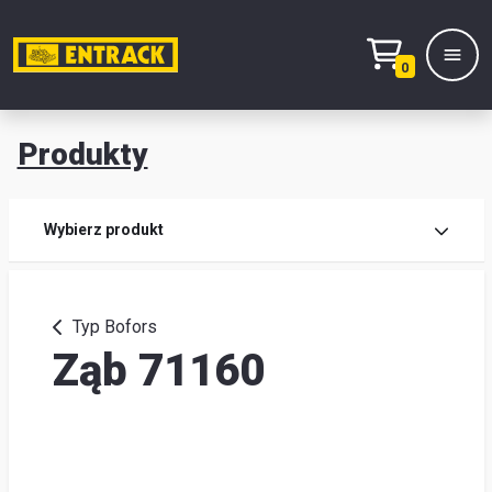
0
Produkty
Prod
Wybierz produkt
Wy
pro
Typ Bofors
Ząb 71160
Kont
Mag
i