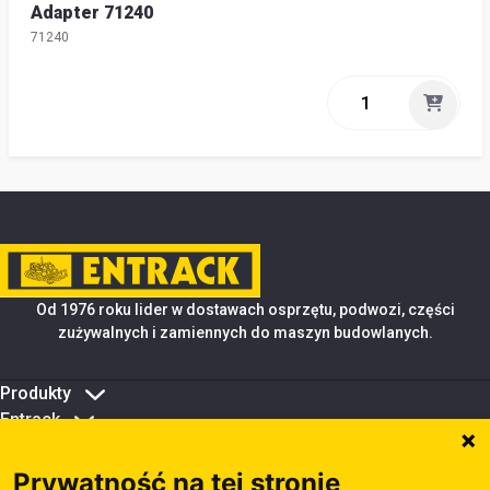
Adapter 71240
71240
Od 1976 roku lider w dostawach osprzętu, podwozi, części
zużywalnych i zamiennych do maszyn budowlanych.
Produkty
Entrack
Porady i wsparcie
Zarządzanie plikami cookie
Prywatność na tej stronie