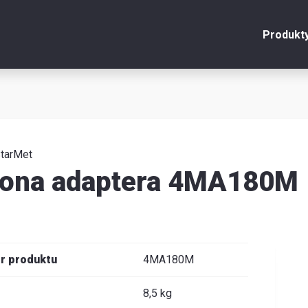
Produkt
onto
Zamknij
y
tarMet
łona adaptera 4MA180M
u
y
r produktu
4MA180M
je
8,5 kg