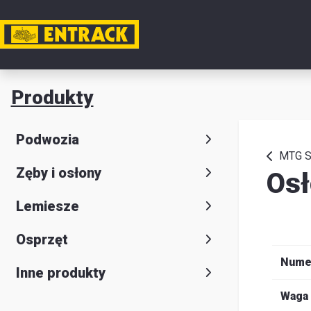
Moje k
Produkty
Produkt
Podwozia
Wybór
MTG S
Zęby i osłony
Os
produkt
Kontakt
Lemiesze
Magazyn
Osprzęt
i
Nume
Inne produkty
lokalizac
Waga