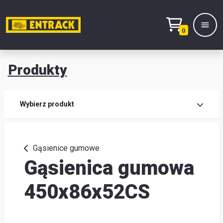
0
Produkty
Prod
Wybierz produkt
Wy
pro
Gąsienice gumowe
Gąsienica gumowa
Kont
Mag
450x86x52CS
i