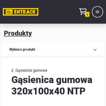
0
Produkty
Prod
Wybierz produkt
Wy
pro
Gąsienice gumowe
Gąsienica gumowa
Kont
Mag
320x100x40 NTP
i