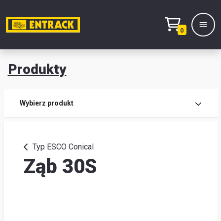
0
Produkty
Prod
Wybierz produkt
Wy
pro
Typ ESCO Conical
Ząb 30S
Kont
Mag
i