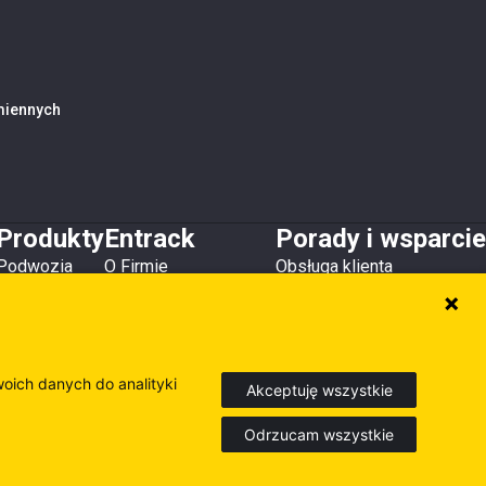
amiennych
Produkty
Entrack
Porady i wsparcie
Podwozia
O Firmie
Obsługa klienta
Zęby i osłony
Kontakt
Do pobrania
Lemiesze
Magazyny i lokalizacje
Poradniki
Osprzęt
Inne produkty
woich danych do analityki
Akceptuję wszystkie
Odrzucam wszystkie
Europe
Sweden
Finland
dź nasze inne strony internetowe