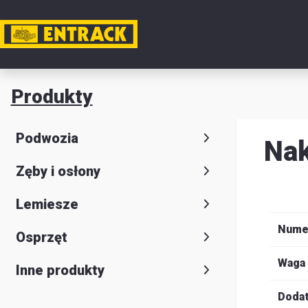
Moje k
Produkty
Produkt
Podwozia
Nak
Wybór
Zęby i osłony
produkt
Kontakt
Lemiesze
Magazyn
Nume
Osprzęt
i
Waga
Inne produkty
lokalizac
Dodat