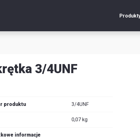
Produkt
onto
Zamknij
y
rętka 3/4UNF
u
y
r produktu
3/4UNF
0,07 kg
je
kowe informacje