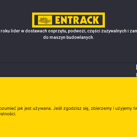
roku lider w dostawach osprzętu, podwozi, części zużywalnych i z
do maszyn budowlanych.
rozumieć jak jest używana. Jeśli zgodzisz się, zbierzemy i użyjemy t
watności.
es
Odwie