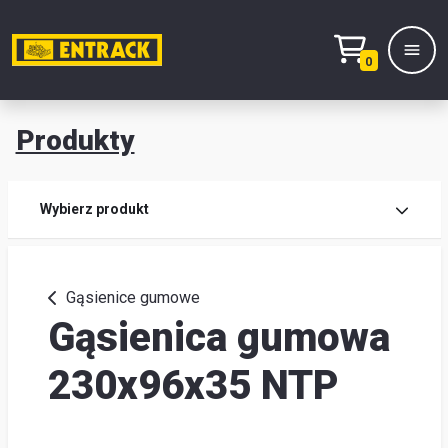
0
Produkty
Prod
Wybierz produkt
Wy
pro
Gąsienice gumowe
Gąsienica gumowa
Kont
Mag
230x96x35 NTP
i