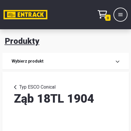
0
Produkty
Prod
Wybierz produkt
Wy
pro
Typ ESCO Conical
Ząb 18TL 1904
Kont
Mag
i