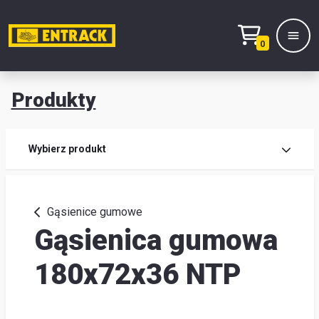
0
Produkty
Prod
Wybierz produkt
Wy
pro
Gąsienice gumowe
Gąsienica gumowa
Kont
Mag
180x72x36 NTP
i