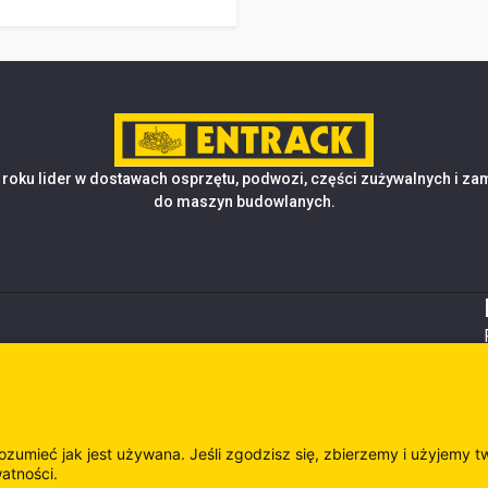
roku lider w dostawach osprzętu, podwozi, części zużywalnych i z
do maszyn budowlanych.
rozumieć jak jest używana. Jeśli zgodzisz się, zbierzemy i użyjemy t
watności.