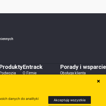
amiennych
Produkty
Entrack
Porady i wsparcie
Podwozia
O Firmie
Obsługa klienta
Zęby i osłony
Kontakt
Do pobrania
Lemiesze
Magazyny i lokalizacje
Poradniki
Osprzęt
Inne produkty
woich danych do analityki
Akceptuję wszystkie