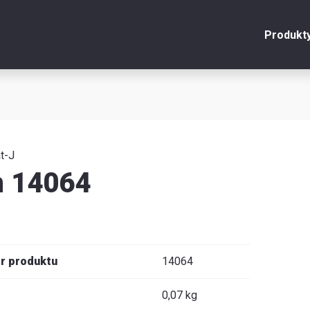
Produkt
onto
Zamknij
y
t-J
n 14064
u
y
r produktu
14064
je
0,07 kg