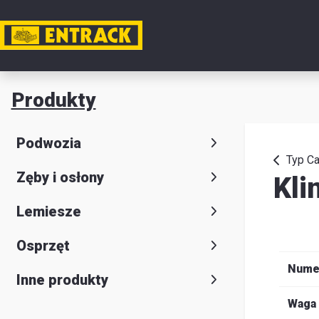
Moje k
Produkty
Produkt
Podwozia
Wybór
Typ Ca
Zęby i osłony
Kli
produkt
Kontakt
Lemiesze
Magazyn
Osprzęt
i
Nume
Inne produkty
lokalizac
Waga