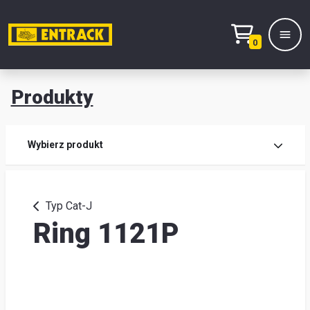
0
Produkty
Prod
Wybierz produkt
Wy
pro
Typ Cat-J
Ring 1121P
Kont
Mag
i